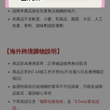
如有健康問題，使用前請諮詢醫療保健專業人員。
請將本產品放在兒童無法接觸的地方。
本產品不含麩質、小麥、乳製品、雞蛋、大豆、人工
色素、香料、甜味劑或防腐劑。
【海外跨境購物說明】
商品皆為澳洲直寄，訂單確認後將無法取消
商品正常約7-14個工作天寄出(不含週六日及澳洲國定
假日)
如遇特殊節日或海關作業等不可抗因素，可能造成商
品延宕，還請耐心等待
下單前請注意「
國際包裹規範
」及「
EZway實名認
證
」