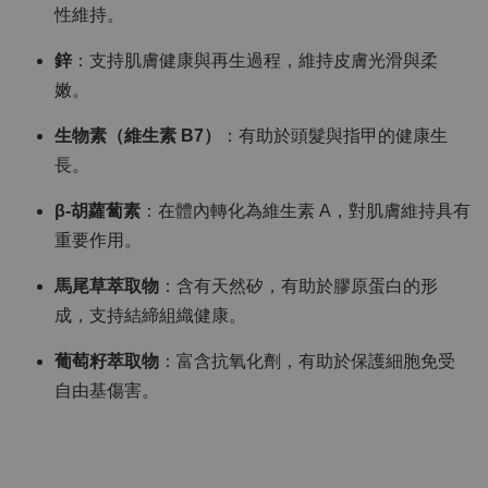
性維持。
鋅
：支持肌膚健康與再生過程，維持皮膚光滑與柔
嫩。
生物素（維生素 B7）
：有助於頭髮與指甲的健康生
長。
β-胡蘿蔔素
：在體內轉化為維生素 A，對肌膚維持具有
重要作用。
馬尾草萃取物
：含有天然矽，有助於膠原蛋白的形
成，支持結締組織健康。
葡萄籽萃取物
：富含抗氧化劑，有助於保護細胞免受
自由基傷害。